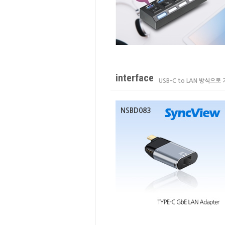
interface
USB-C to LAN 방식으
NSBD083