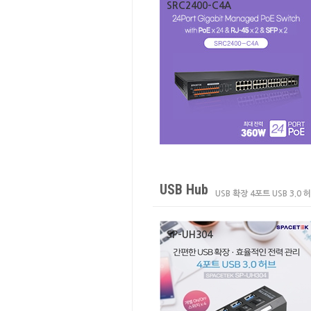
SRC2400-C4A
USB Hub
USB 확장 4포트 USB 3.0 
SP-UH304